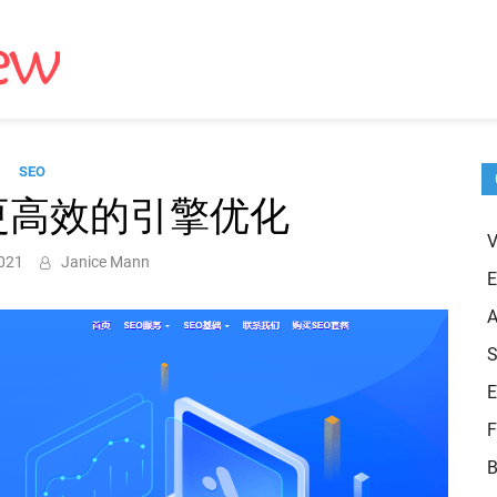
Get New Review
getnewreview.com
SEO
更高效的引擎优化
V
2021
Janice Mann
E
A
E
F
B